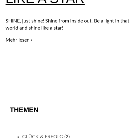
SHINE, just shine! Shine from inside out. Be a light in that
world and shine like a star!
LIKE
Mehr lesen ›
A
STAR
THEMEN
GLÜCK & ERFOLG
(2)