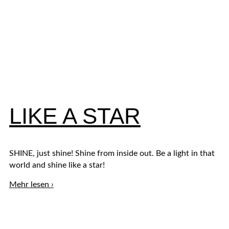
LIKE A STAR
SHINE, just shine! Shine from inside out. Be a light in that
world and shine like a star!
LIKE
Mehr lesen ›
A
STAR