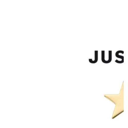
zu
Gast
in
Talkshow
SCHERER
DAILY