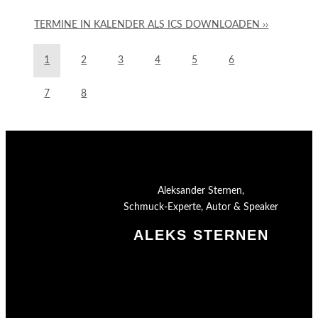
TERMINE IN KALENDER ALS ICS DOWNLOADEN ››
1
2
3
4
5
6
7
8
Aleksander Sternen,
Schmuck-Experte, Autor & Speaker
ALEKS STERNEN
Shop
Impressum
Datenschutz
AGB