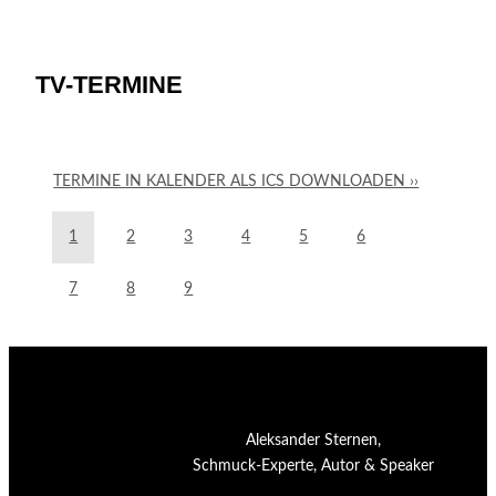
TV-TERMINE
TERMINE IN KALENDER ALS ICS DOWNLOADEN ››
1
2
3
4
5
6
7
8
9
Aleksander Sternen,
Schmuck-Experte, Autor & Speaker