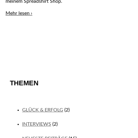
meinem Spreadshirt Shop.
Lässige
Mehr lesen ›
Sportswear-
Klassiker
THEMEN
GLÜCK & ERFOLG
(2)
INTERVIEWS
(2)